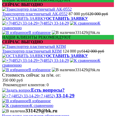
СЕЙЧАС ВЫГОДНО
Транспортер пластинчатый АК-0552
87 000 руб
120 000 руб
ОСТАВИТЬ ЗАЯВКУ
+7(4852) 33-14-29
К
сравнению
В избранное
331429@bk.ru
НАШИ КЛИЕНТЫ РЕКОМЕНДУЮТ
СЕЙЧАС ВЫГОДНО
Транспортер пластинчатый КПМ
124 000 руб
142 000 руб
ОСТАВИТЬ ЗАЯВКУ
+7(4852) 33-14-29
К
сравнению
В избранное
331429@bk.ru
Стоимость сейчас за п/м.
от:
350 000
руб
Рекомендуют клиентов: 0
Есть вопросы?
33-14-29
+7 (4852)
В избранное
К сравнению
331429@bk.ru
Чаще всего заказывают оборудование