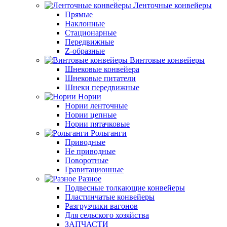
Ленточные конвейеры
Прямые
Наклонные
Стационарные
Передвижные
Z-образные
Винтовые конвейеры
Шнековые конвейера
Шнековые питатели
Шнеки передвижные
Нории
Нории ленточные
Нории цепные
Нории пятачковые
Рольганги
Приводные
Не приводные
Поворотные
Гравитационные
Разное
Подвесные толкающие конвейеры
Пластинчатые конвейеры
Разгрузчики вагонов
Для сельского хозяйства
ЗАПЧАСТИ