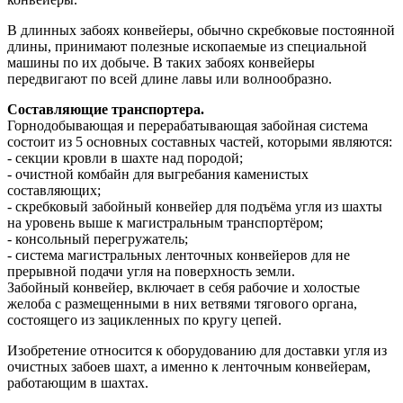
В длинных забоях конвейеры, обычно скребковые постоянной
длины, принимают полезные ископаемые из специальной
машины по их добыче. В таких забоях конвейеры
передвигают по всей длине лавы или волнообразно.
Составляющие транспортера.
Горнодобывающая и перерабатывающая забойная система
состоит из 5 основных составных частей, которыми являются:
- секции кровли в шахте над породой;
- очистной комбайн для выгребания каменистых
составляющих;
- скребковый забойный конвейер для подъёма угля из шахты
на уровень выше к магистральным транспортёром;
- консольный перегружатель;
- система магистральных ленточных конвейеров для не
прерывной подачи угля на поверхность земли.
Забойный конвейер, включает в себя рабочие и холостые
желоба с размещенными в них ветвями тягового органа,
состоящего из зацикленных по кругу цепей.
Изобретение относится к оборудованию для доставки угля из
очистных забоев шахт, а именно к ленточным конвейерам,
работающим в шахтах.