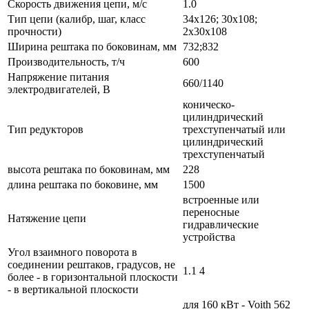
Скорость движения цепи, м/с
1.0
Тип цепи (калибр, шаг, класс
34х126; 30х108;
прочности)
2х30х108
Ширина рештака по боковинам, мм
732;832
Производительность, т/ч
600
Напряжение питания
660/1140
электродвигателей, В
коническо-
цилиндрический
Тип редукторов
трехступенчатый или
цилиндрический
трехступенчатый
высота рештака по боковинам, мм
228
длина рештака по боковине, мм
1500
встроенные или
переносные
Натяжение цепи
гидравлические
устройства
Угол взаимного поворота в
соединении рештаков, градусов, не
1.1 4
более - в горизонтальной плоскости
- в вертикальной плоскости
для 160 кВт - Voith 562