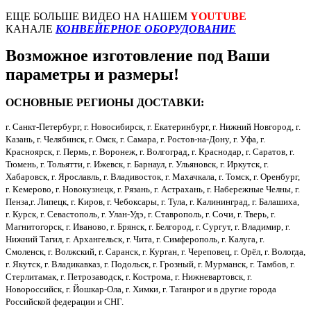
ЕЩЕ БОЛЬШЕ ВИДЕО НА НАШЕМ
YOUTUBE
КАНАЛЕ
КОНВЕЙЕРНОЕ ОБОРУДОВАНИЕ
Возможное изготовление под Ваши
параметры и размеры!
ОСНОВНЫЕ РЕГИОНЫ ДОСТАВКИ:
г. Санкт-Петербург, г. Новосибирск, г. Екатеринбург, г. Нижний Новгород, г.
Казань, г. Челябинск, г. Омск, г. Самара, г. Ростов-на-Дону, г. Уфа, г.
Красноярск, г. Пермь, г. Воронеж, г. Волгоград, г. Краснодар, г. Саратов, г.
Тюмень, г. Тольятти, г. Ижевск, г. Барнаул, г. Ульяновск, г. Иркутск, г.
Хабаровск, г. Ярославль, г. Владивосток, г. Махачкала, г. Томск, г. Оренбург,
г. Кемерово, г. Новокузнецк, г. Рязань, г. Астрахань, г. Набережные Челны, г.
Пенза,г. Липецк, г. Киров, г. Чебоксары, г. Тула, г. Калининград, г. Балашиха,
г. Курск, г. Севастополь, г. Улан-Удэ, г. Ставрополь, г. Сочи, г. Тверь, г.
Магнитогорск, г. Иваново, г. Брянск, г. Белгород, г. Сургут, г. Владимир, г.
Нижний Тагил, г. Архангельск, г. Чита, г. Симферополь, г. Калуга, г.
Смоленск, г. Волжский, г. Саранск, г. Курган, г. Череповец, г. Орёл, г. Вологда,
г. Якутск, г. Владикавказ, г. Подольск, г. Грозный, г. Мурманск, г. Тамбов, г.
Стерлитамак, г. Петрозаводск, г. Кострома, г. Нижневартовск, г.
Новороссийск, г. Йошкар-Ола, г. Химки, г. Таганрог и в другие города
Российской федерации и СНГ.