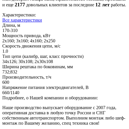
2177
12 лет
и еще
довольных клиентов за последние
работы.
Характеристики:
Все характеристики
Длина, м
170-310
Мощность привода, кВт
2х160; 3х160; 4х160; 2х250
Скорость движения цепи, м/с
1.0
Тип цепи (калибр, шаг, класс прочности)
34х126; 30х108; 2х30х108
Ширина рештака по боковинам, мм
732;832
Производительность, т/ч
600
Напряжение питания электродвигателей, В
660/1140
Подробнее, о Нашей компании и оборудовании:
Наше производство выпускает оборудование с 2007 года,
оперативная доставка в любую точку России и СНГ
собственным автотранспортом. Выполним монтаж либо шеф-
монтаж по Вашему желанию, спец техника своя!