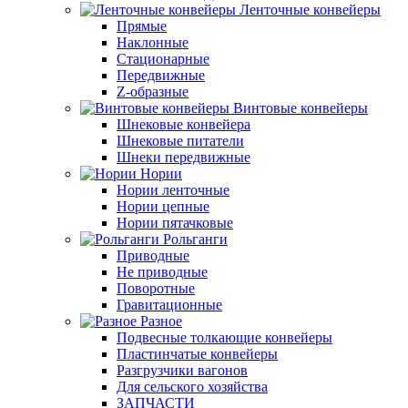
Ленточные конвейеры
Прямые
Наклонные
Стационарные
Передвижные
Z-образные
Винтовые конвейеры
Шнековые конвейера
Шнековые питатели
Шнеки передвижные
Нории
Нории ленточные
Нории цепные
Нории пятачковые
Рольганги
Приводные
Не приводные
Поворотные
Гравитационные
Разное
Подвесные толкающие конвейеры
Пластинчатые конвейеры
Разгрузчики вагонов
Для сельского хозяйства
ЗАПЧАСТИ