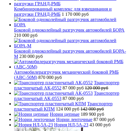
Комбинированный комплекс для взвешивания и
разгрузки ГРАНД-РМБ
1 170 000 руб
Боковой одноколейный разгрузчик автомобилей БОРА
210 000 руб
Боковой одноколейный разгрузчик автомобилей БОРА-
М
230 000 руб
Автомобилеразгрузчик механический боковой РМБ
(АВС-50М)
870 000 руб
Транспортер
пластинчатый АК-0552
87 000 руб
120 000 руб
Транспортер
пластинчатый АК-0553
87 000 руб
Транспортер
пластинчатый КПМ
124 000 руб
142 000 руб
Нории цепные
189 900 руб
Нории ленточные
87 000 руб
Нория НЛ-5А-23
43 000 руб