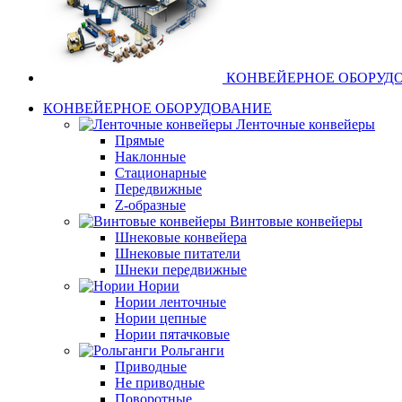
КОНВЕЙЕРНОЕ ОБОРУД
КОНВЕЙЕРНОЕ ОБОРУДОВАНИЕ
Ленточные конвейеры
Прямые
Наклонные
Стационарные
Передвижные
Z-образные
Винтовые конвейеры
Шнековые конвейера
Шнековые питатели
Шнеки передвижные
Нории
Нории ленточные
Нории цепные
Нории пятачковые
Рольганги
Приводные
Не приводные
Поворотные