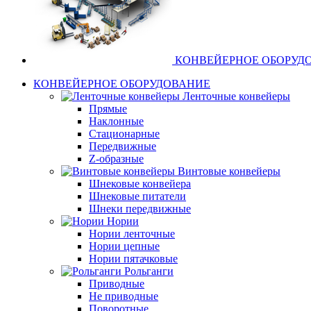
КОНВЕЙЕРНОЕ ОБОРУД
КОНВЕЙЕРНОЕ ОБОРУДОВАНИЕ
Ленточные конвейеры
Прямые
Наклонные
Стационарные
Передвижные
Z-образные
Винтовые конвейеры
Шнековые конвейера
Шнековые питатели
Шнеки передвижные
Нории
Нории ленточные
Нории цепные
Нории пятачковые
Рольганги
Приводные
Не приводные
Поворотные