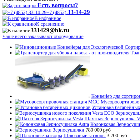
Есть вопросы?
33-14-29
+7 (4852)
В избранное
К сравнению
331429@bk.ru
Чаще всего заказывают оборудование
Тран
Конвейер для сортиро
Мусоросортирово
Установка батарейны
Зерносушил
Шахтная Зерносушилка V
Колонковая Зерносуши
Зерносушилки
780 000 руб
Шлюзовые затворы
3 700 руб