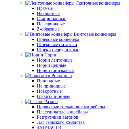
Ленточные конвейеры
Прямые
Наклонные
Стационарные
Передвижные
Z-образные
Винтовые конвейеры
Шнековые конвейера
Шнековые питатели
Шнеки передвижные
Нории
Нории ленточные
Нории цепные
Нории пятачковые
Рольганги
Приводные
Не приводные
Поворотные
Гравитационные
Разное
Подвесные толкающие конвейеры
Пластинчатые конвейеры
Разгрузчики вагонов
Для сельского хозяйства
ЗАПЧАСТИ