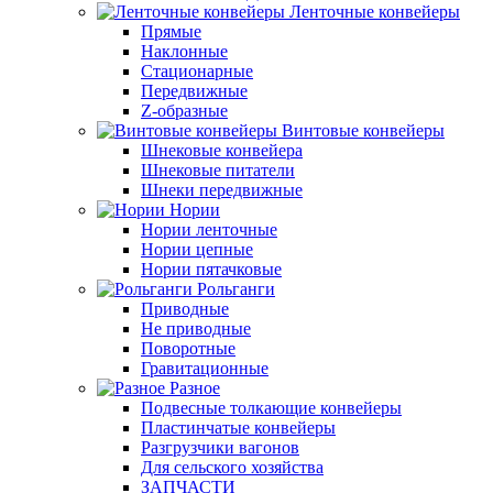
Ленточные конвейеры
Прямые
Наклонные
Стационарные
Передвижные
Z-образные
Винтовые конвейеры
Шнековые конвейера
Шнековые питатели
Шнеки передвижные
Нории
Нории ленточные
Нории цепные
Нории пятачковые
Рольганги
Приводные
Не приводные
Поворотные
Гравитационные
Разное
Подвесные толкающие конвейеры
Пластинчатые конвейеры
Разгрузчики вагонов
Для сельского хозяйства
ЗАПЧАСТИ